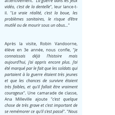
attentivement. 
"La guerre dans les jeux 
vidéo, c'est de la dentelle
", leur lance-t-
il. "
La vraie réalité, c'est la boue, les 
problèmes sanitaires, le risque d'être 
mutilé ou de mourir sous un obus...
"
Après la visite, Robin Vandoorne, 
élève en 3e année, nous confie, "
je 
connaissais déjà l'histoire mais 
aujourd'hui, j'ai appris encore plus. J'ai 
été marqué par le fait que les soldats qui 
partaient à la guerre étaient très jeunes 
et que les chances de survivre étaient 
très faibles, et qu'il fallait être vraiment 
courageux
". Une camarade de classe, 
Ana Milleville ajoute "
c'est quelque 
chose de très grave et c'est important de 
se remémorer ce qu'il s'est passé
". "
Nous 