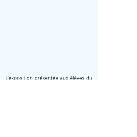
L'exposition présentée aux élèves du 
Collège Saint-Augustin d'Enghien 
(grâce aux efforts de Marie-Noëlle 
Francotte, Philippe Byl et André De 
Thier) retrace les faits historiques et 
rappelle aussi l'histoire de leur école. 
En effet, l'établissement a été occupé 
par les allemands. C'est aussi une 
façon de rendre hommage aux 