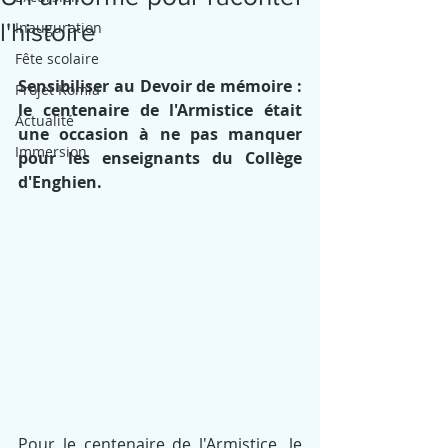
l'histoire
Inauguration
Fête scolaire
Sensibiliser au Devoir de mémoire : 
Projet Komla
le centenaire de l'Armistice était 
Actualité
une occasion à ne pas manquer 
Immersion
pour les enseignants du Collège 
d'Enghien.
Pour le centenaire de l'Armistice, le 