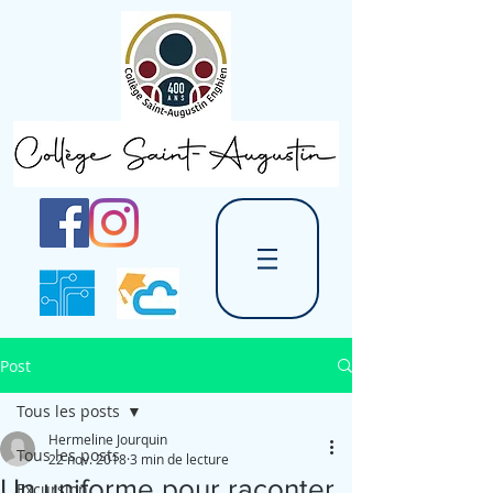
Post
Tous les posts
Hermeline Jourquin
Tous les posts
22 nov. 2018
3 min de lecture
Un uniforme pour raconter
Excursion