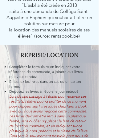
"L'asbl a été créée en 2013
suite à une demande du Collège Saint-
Augustin d'Enghien qui souhaitait offrir un
solution sur mesure pour
la location des manuels scolaires de ses
élèves" (source: rentabook.be)
REPRISE/LOCATION
Complétez le formulaire en indiquant votre
référence de commande, à joindre aux livres
que vous rendez.
Emballez les livres dans un sac ou un carton
fermé.
Déposez les livres à l'école le jour indiqué.
Lors de son passage à l'école pour recevoir ses
résultats, l'élève pourra profiter de ce moment
pour déposer ses livres loués chez Rent a Book
avec qui nous avons négocié cette commodité.
Les livres devront être remis dans un plastique
fermé, sans oublier d'y placer le bon de retour
de location complété, et en indiquant sur ce
plastique le nom, prénom et la classe de l'élève.
Cela sera le seul moment possible pour nous de