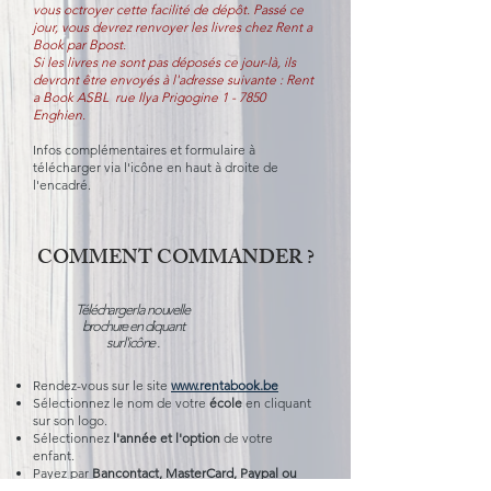
vous octroyer cette facilité de dépôt. Passé ce
jour, vous devrez renvoyer les livres chez Rent a
Book par Bpost.
Si les livres ne sont pas déposés ce jour-là, ils
devront être envoyés à l'adresse suivante : Rent
a Book ASBL rue Ilya Prigogine 1 - 7850
Enghien.
Infos complémentaires et formulaire à
télécharger via l'icône en haut à droite de
l'encadré.
COMMENT COMMANDER ?
Télécharger la nouvelle
brochure en cliquant
sur
l'icône
.
Rendez-vous sur le site
www.rentabook.be
Sélectionnez le nom de votre
école
en cliquant
sur son logo.
Sélectionnez
l'année et l'option
de votre
enfant.
Payez par
Bancontact, MasterCard, Paypal ou
virement bancaire
.