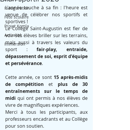
L'année touche à sa fin : l'heure est 
Inauguration
venue de célébrer nos sportifs et 
Fête scolaire
sportives !
Projet Komla
Le Collège Saint-Augustin est fier de 
Actualité
voir ses élèves briller sur les terrains, 
mais aussi à travers les valeurs du 
Immersion
sport : 
fair-play, entraide, 
dépassement de soi, esprit d'équipe 
et persévérance
.
Cette année, ce sont 
15 après-midis 
de compétition
 et 
plus de 30 
entraînements sur le temps de 
midi
 qui ont permis à nos élèves de 
vivre de magnifiques expériences.
Merci à tous les participants, aux 
professeurs encadrants et au Collège 
pour son soutien.