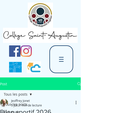
Post
Tous les posts
Jeoffrey Jonet
Tous les posts
5 juil.
1 min de lecture
Bilan sportif 2026
Excursion