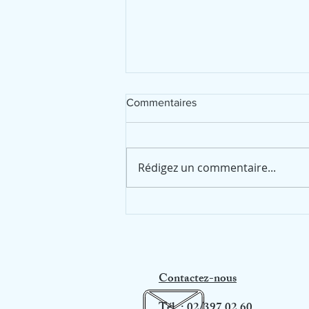
Commentaires
Rédigez un commentaire...
Bilan sportif 2026
Contactez-nous
Tél. : 02/397 02 60