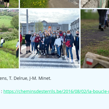
ns, T. Delrue, J-M. Minet. 
: 
https://cheminsdesterrils.be/2016/08/02/la-boucle-