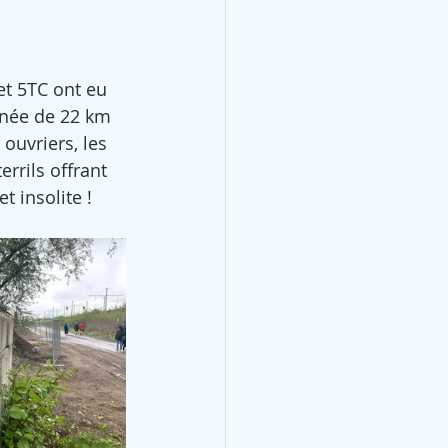
et 5TC ont eu 
nnée de 22 km 
 ouvriers, les 
rils offrant 
t insolite ! 