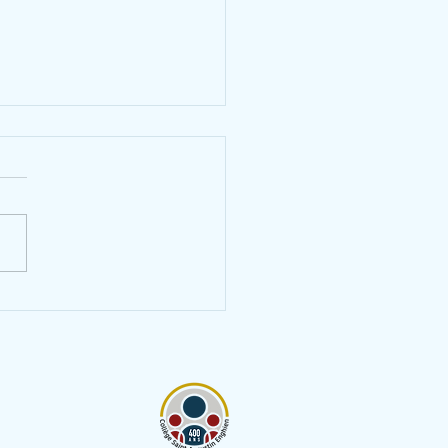
es 1C