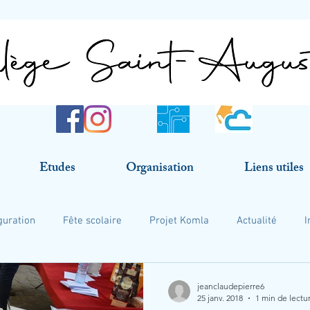
Etudes
Organisation
Liens utiles
guration
Fête scolaire
Projet Komla
Actualité
I
jeanclaudepierre6
25 janv. 2018
1 min de lectu