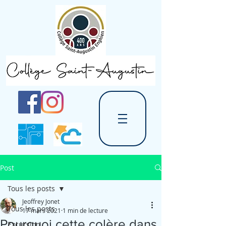
Post
Tous les posts
Jeoffrey Jonet
Tous les posts
17 mars 2021
1 min de lecture
Pourquoi cette colère dans
Excursion