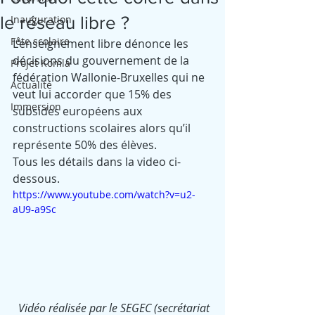
le réseau libre ?
Inauguration
Fête scolaire
L’enseignement libre dénonce les 
décisions du gouvernement de la 
Projet Komla
fédération Wallonie-Bruxelles qui ne 
Actualité
veut lui accorder que 15% des 
Immersion
subsides européens aux 
constructions scolaires alors qu’il 
représente 50% des élèves. 
Tous les détails dans la video ci-
dessous.
https://www.youtube.com/watch?v=u2-
aU9-a9Sc
Vidéo réalisée par le SEGEC (secrétariat 