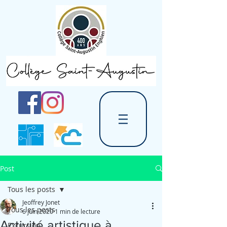
Post
Tous les posts
Jeoffrey Jonet
Tous les posts
6 juin 2020
1 min de lecture
Activité artistique à
Excursion