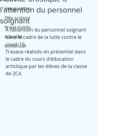
l'attention du personnel
Inauguration
Fête scolaire
soignant
Projet Komla
À l'attention du personnel soignant 
Actualité
dans le cadre de la lutte contre le 
covid-19.
Immersion
Travaux réalisés en présentiel dans 
le cadre du cours d'éducation 
artistique par les élèves de la classe 
de 2C4.